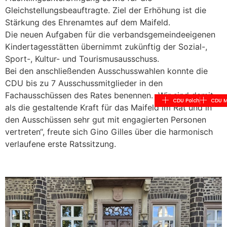
Gleichstellungsbeauftragte. Ziel der Erhöhung ist die
Stärkung des Ehrenamtes auf dem Maifeld.
Die neuen Aufgaben für die verbandsgemeindeeigenen
Kindertagesstätten übernimmt zukünftig der Sozial-,
Sport-, Kultur- und Tourismusausschuss.
Bei den anschließenden Ausschusswahlen konnte die
CDU bis zu 7 Ausschussmitglieder in den
Fachausschüssen des Rates benennen. „Wir sind damit
CDU Polch
CDU M
als die gestaltende Kraft für das Maifeld im Rat und in
den Ausschüssen sehr gut mit engagierten Personen
vertreten“, freute sich Gino Gilles über die harmonisch
verlaufene erste Ratssitzung.