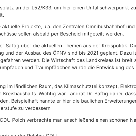
hrsplatz an der L52/K33, um hier einen Unfallschwerpunkt z
t.
 aktuelle Projekte, u.a. den Zentralen Omnibusbahnhof und 
schüsse sollen alsbald per Bescheid mitgeteilt werden.
r Saftig über die aktuellen Themen aus der Kreispolitik. Di
ung und der Ausbau des ÖPNV sind bis 2021 geplant. Dazu i
angefahren werden. Die Wirtschaft des Landkreises ist breit 
raumpfaden und Traumpfädchen wurde die Entwicklung des 
ng im ländlichen Raum, das Klimaschutzteilkonzept, Elektr
n Kreishaushalts. Wichtig war Landrat Dr. Saftig dabei, da
en. Beispielhaft nannte er hier die baulichen Erweiterunge
erstufe zu verbessern.
r CDU Polch verbrachte man anschließend einen schönen Na
empfang der Polcher CDU.