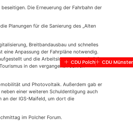
u beseitigen. Die Erneuerung der Fahrbahn der
die Planungen für die Sanierung des „Alten
gitalisierung, Breitbandausbau und schnelles
st eine Anpassung der Fahrpläne notwendig.
aufgestellt und die Arbeitslosenquote mit 2,8
CDU Polch
CDU Münster
Tourismus in den vergangenen Jahren
omobilität und Photovoltaik. Außerdem gab er
ss neben einer weiteren Schuldentilgung auch
n an der IGS-Maifeld, um dort die
chmittag im Polcher Forum.