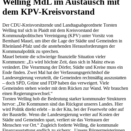
Welling MdL im Austausch mit
dem KPV-Kreisvorstand
Der CDU-Kreisvorsitzende und Landtagsabgeordnete Torsten
Welling traf sich in Plaidt mit dem Kreisvorstand der
Kommunalpolitischen Vereinigung (KPV) unter Vorsitz von
Bernhard Mauel, um über die Lage der Städte und Gemeinden in
Rheinland-Pfalz und die anstehenden Herausforderungen der
Kommunalpolitik zu sprechen.
Mauel betonte die schwierige finanzielle Situation vieler
Kommunen: „Es wird höchste Zeit, dass sich in Mainz etwas
verändert. Die Verarmung der Dörfer, Städte und Kreise muss ein
Ende finden. Zwei Mal hat der Verfassungsgerichtshof die
Landesregierung verurteilt, die Gemeinden rechtmäßig auszustatten
– doch SPD, Grüne und FDP haben das verweigert. Viele
Gemeinden stehen wieder mit dem Rücken zur Wand. Wir brauchen
einen Regierungswechsel.“
Torsten Welling hob die Bedeutung starker kommunaler Strukturen
hervor: „Die Kommunen sind das Rückgrat unseres Landes. Hier
wird Politik direkt erlebt – in der Kita, bei der Feuerwehr oder auf
der Baustelle. Wenn die Landesregierung weiter auf Kosten der
Städte und Gemeinden spart, verliert sie das Vertrauen der
Menschen vor Ort.“ Zugleich forderte Welling, die kommunale
Finanzausstattung endlich zu sichern: „Unsere Bürgermeisterinnen