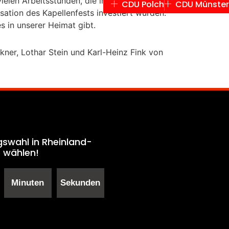
ielen Arbeitsstunden, die in den
CDU Polch
CDU Münster
ation des Kapellenfests investiert wurden.
s in unserer Heimat gibt.
kner, Lothar Stein und Karl-Heinz Fink von
gswahl in Rheinland-
e wählen!
Minuten
Sekunden