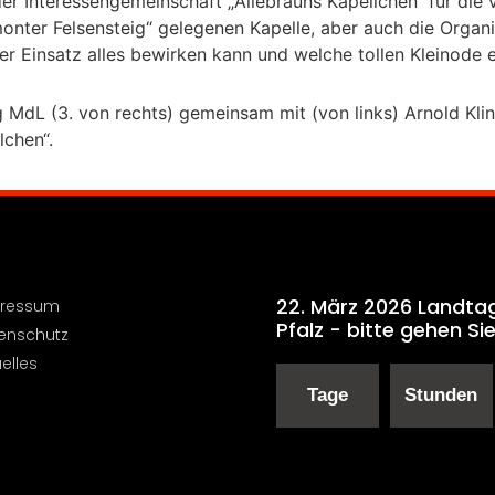
der Interessengemeinschaft „Allebrauns Kapellchen“ für die v
ter Felsensteig“ gelegenen Kapelle, aber auch die Organis
er Einsatz alles bewirken kann und welche tollen Kleinode e
 MdL (3. von rechts) gemeinsam mit (von links) Arnold Klin
lchen“.
22. März 2026 Landta
ressum
Pfalz - bitte gehen Si
enschutz
elles
Tage
Stunden