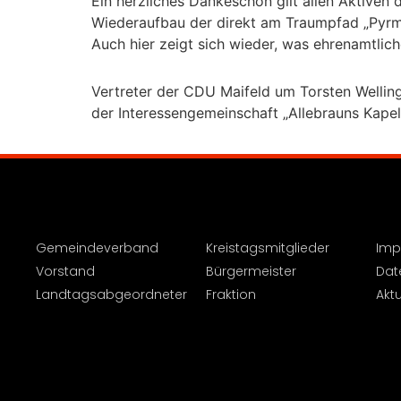
Ein herzliches Dankeschön gilt allen Aktiven 
Wiederaufbau der direkt am Traumpfad „Pyrmon
Auch hier zeigt sich wieder, was ehrenamtlich
Vertreter der CDU Maifeld um Torsten Welling
der Interessengemeinschaft „Allebrauns Kapel
Gemeindeverband
Kreistagsmitglieder
Imp
Vorstand
Bürgermeister
Dat
Landtagsabgeordneter
Fraktion
Aktu